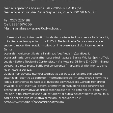
Sede legale: Via Messina, 38 - 20154 MILANO (MI)
Sede operativa: Via Della Sapienza, 29 – 53100 SIENA (SI)
Tel. 0577 226488
Cell. 3394677009
Mail: marialuisa.visione@pfwidiba.it
Informazioni sugli strumenti di tutela del contraente Il contraente ha la facoltà,
di inoltrare reclamo per iscritto all’Ufficio Reclami della Banca stessa con le
seguenti modalità e recapiti: modulo on line presente sul sito internet della
Banca;
posta elettronica certificata, all’indirizzo “pec” reclami@widipec.it;
posta ordinaria, con busta affrancata e indirizzata a Banca Widiba SpA - Ufficio
Legale - Settore Reclami e Contenzioso - Via Messina, 38 Torre D – 20154 Milano;
consegna diretta presso l’ufficio di consulenza finanziaria di riferimento o che
ha emesso la polizza.
Qualora non dovesse ritenersi soddisfatto dall’esito del reclamo o in caso di
assenza di riscontro da parte dell’intermediario o dell’impresa entro il termine di
legge, il contraente ha facoltà di rivolgersi all’IVASS o alla Consob, nonché di
avvalersi di altri eventuali sistemi alternativi di risoluzione delle controversie
previsti dalla normativa vigente e secondo quanto indicato nei DIP aggiuntivi.
Per ogni altra informazione sugli strumenti di tutela del contraente, consulta la
pagina del sito Widiba relativa ai reclami, al seguente link:
https://www.widiba.it/banca/online/it/reclami