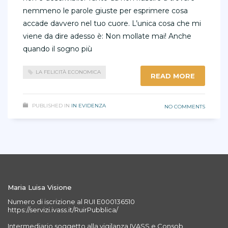
nemmeno le parole giuste per esprimere cosa
accade davvero nel tuo cuore. L’unica cosa che mi
viene da dire adesso è: Non mollate mai! Anche
quando il sogno più
LA FELICITÀ ECONOMICA
READ MORE
PUBLISHED IN
IN EVIDENZA
NO COMMENTS
Maria Luisa Visione
Numero di iscrizione al RUI E000136510
https://servizi.ivass.it/RuirPubblica/
Intermediario soggetto alla vigilanza IVASS e Consob