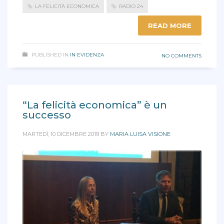
LA FELICITÀ ECONOMICA
RADIO 24
READ MORE
PUBLISHED IN
IN EVIDENZA
NO COMMENTS
“La felicità economica” è un
successo
MARTEDÌ, 10 DICEMBRE 2019
BY
MARIA LUISA VISIONE