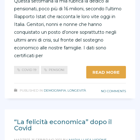
Questa settimana la mia rubrica la dedico ai
pensionati, poco più di 16 milioni, secondo l’ultimo
Rapporto Istat che racconta le loro vite oggi in
Italia. Genitori, nonni e nonne che hanno
conquistato un posto d’onore soprattutto negli
ultimi anni di crisi, sul fronte del sostegno
economico alle nostre famiglie. I dati sono
certificati per
COVID 19
PENSIONI
READ MORE
PUBLISHED IN
DEMOGRAFIA
,
LONGEVITÀ
NO COMMENTS
“La felicità economica” dopo il
Covid
MARTEDÌ, 16 FEBBRAIO 2021
BY
MARIA LUISA VISIONE