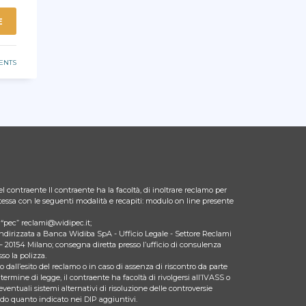
E
ENTS
l contraente Il contraente ha la facoltà, di inoltrare reclamo per
 stessa con le seguenti modalità e recapiti: modulo on line presente
zo “pec” reclami@widipec.it;
indirizzata a Banca Widiba SpA - Ufficio Legale - Settore Reclami
– 20154 Milano; consegna diretta presso l’ufficio di consulenza
so la polizza.
 dall’esito del reclamo o in caso di assenza di riscontro da parte
 termine di legge, il contraente ha facoltà di rivolgersi all’IVASS o
eventuali sistemi alternativi di risoluzione delle controversie
ndo quanto indicato nei DIP aggiuntivi.