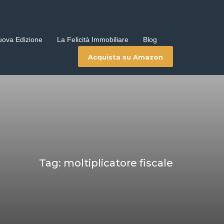
uova Edizione
La Felicità Immobiliare
Blog
Acquista su Amazon
Tag: moltiplicatore fiscale