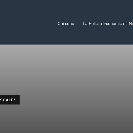
Chi sono
La Felicità Economica – N
ISCALE"