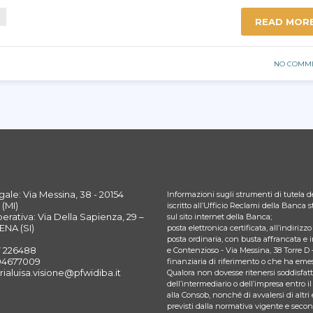
READ MOR
NO COMM
ale: Via Messina, 38 - 20154
Informazioni sugli strumenti di tutela de
(MI)
iscritto all’Ufficio Reclami della Banca
rativa: Via Della Sapienza, 29 –
sul sito internet della Banca;
ENA (SI)
posta elettronica certificata, all’indiriz
posta ordinaria, con busta affrancata e 
7 226488
e Contenzioso - Via Messina, 38 Torre D 
394677009
finanziaria di riferimento o che ha emes
rialuisa.visione@pfwidiba.it
Qualora non dovesse ritenersi soddisfatto
dell’intermediario o dell’impresa entro il
alla Consob, nonché di avvalersi di altri 
previsti dalla normativa vigente e seco