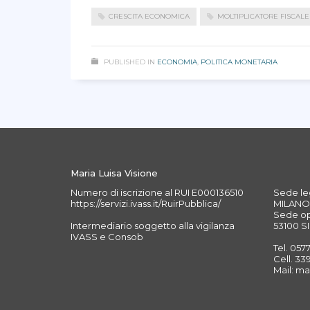
CRESCITA ECONOMICA
MOLTIPLICATORE FISCALE
PUBLISHED IN
ECONOMIA
,
POLITICA MONETARIA
Maria Luisa Visione
Numero di iscrizione al RUI E000136510
Sede leg
https://servizi.ivass.it/RuirPubblica/
MILANO 
Sede ope
Intermediario soggetto alla vigilanza
53100 SI
IVASS e Consob
Tel. 057
Cell. 3
Mail: ma